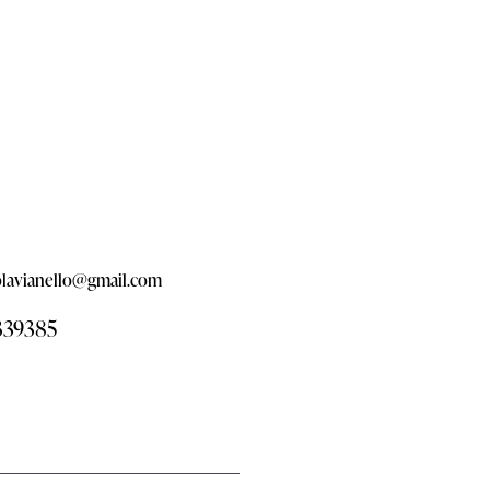
olavianello@gmail.com
339385