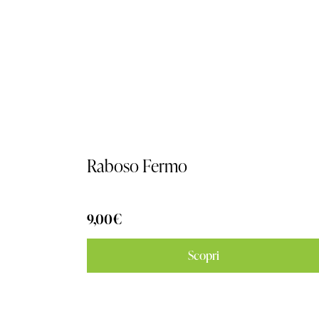
Raboso Fermo
9,00
€
Scopri