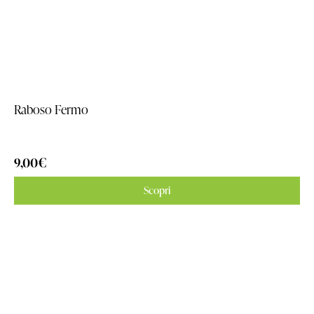
Raboso Fermo
9,00
€
Scopri