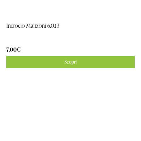
Incrocio Manzoni 6.0.13
7,00
€
Scopri