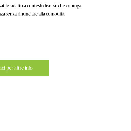
atile, adatto a contesti diversi, che coniuga
nza senza rinunciare alla comodità.
ci per altre info