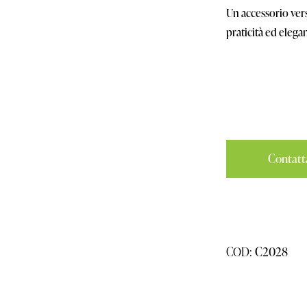
Un accessorio vers
praticità ed elega
Contatta
COD:
C2028