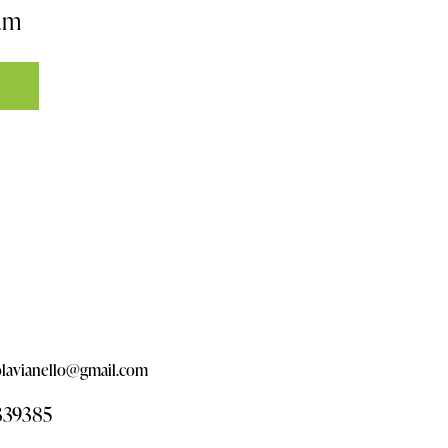
um
olavianello@gmail.com
339385