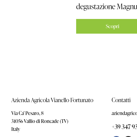
degustazione Magn
Scopri
Azienda Agricola Vianello Fortunato
Contatti
Via Ca’ Pesaro, 8
aziendagric
31056 Vallio di Roncade (TV)
+39 347 9
Italy